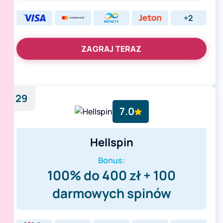
+2
ZAGRAJ TERAZ
29
7.0
Hellspin
Bonus:
100% do 400 zł + 100
darmowych spinów