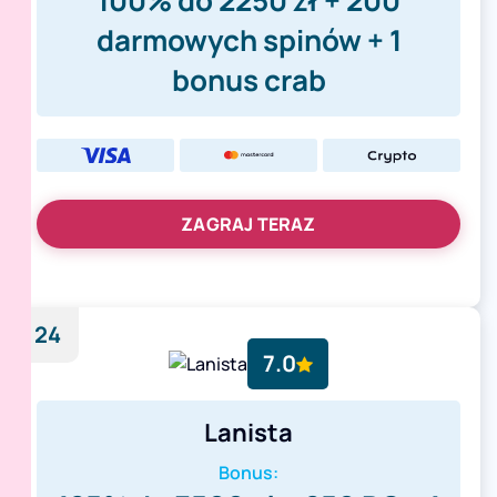
100% do 2250 zł + 200
darmowych spinów + 1
bonus crab
ZAGRAJ TERAZ
24
7.0
Lanista
Bonus: