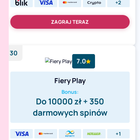
+2
ZAGRAJ TERAZ
30
7.0
Fiery Play
Bonus:
Do 10000 zł + 350
darmowych spinów
+1