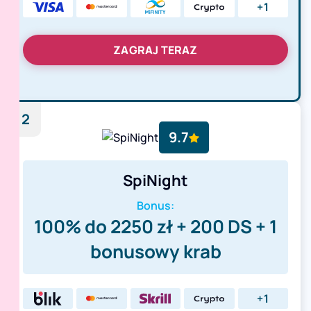
+1
ZAGRAJ TERAZ
2
9.7
SpiNight
Bonus:
100% do 2250 zł + 200 DS + 1
bonusowy krab
+1