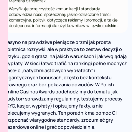
Marzena Strzelczak
,
Weryfikuje przejrzystość komunikacji i standardy
odpowiedzialności społecznej: jasno oznaczone treści
komercyjne, polityki dotyczące reklamy i promocji, a także
dostępność informacji dla użytkowników w języku polskim.
Kasyno na prawdziwe pieniądze brzmi jak prosta
obietnica rozrywki, ale w praktyce to zestaw decyzji o
ryzyku: gdzie grasz, na jakich warunkach i jak wyglądają
wypłaty. W sieci łatwo trafić na rankingi pełne mocnych
haseł o „natychmiastowych wypłatach” i
gigantycznych bonusach, często bez kontekstu
prawnego oraz bez pokazania dowodów. W Polish
Online Casinos Awards podchodzimy do tematu jak
audytor: sprawdzamy regulaminy, testujemy procesy
(KYC, kasjer, wypłaty) i opisujemy fakty, a nie
obiecujemy wygranych. Ten poradnik ma pomóc Ci
rozpoznać wiarygodne standardy, zrozumieć gry
hazardowe online i grać odpowiedzialnie.