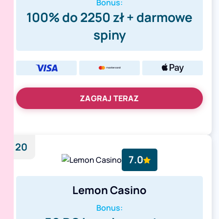
Bonus:
100% do 2250 zł + darmowe
spiny
ZAGRAJ TERAZ
20
7.0
Lemon Casino
Bonus: