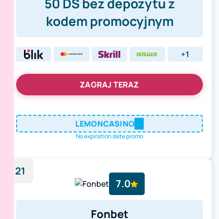
50 DS bez depozytu z
kodem promocyjnym
+1
ZAGRAJ TERAZ
LEMONCASINO
No expiration date promo
21
7.0
Fonbet