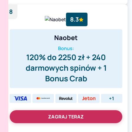
8
8.3
Naobet
Bonus:
120% do 2250 zł + 240
darmowych spinów + 1
Bonus Crab
+1
ZAGRAJ TERAZ