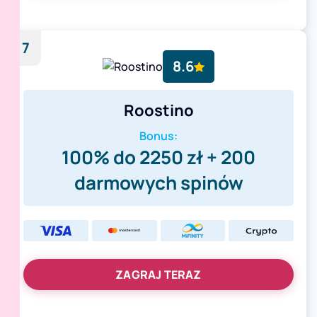
7
8.6
Roostino
Bonus:
100% do 2250 zł + 200
darmowych spinów
ZAGRAJ TERAZ