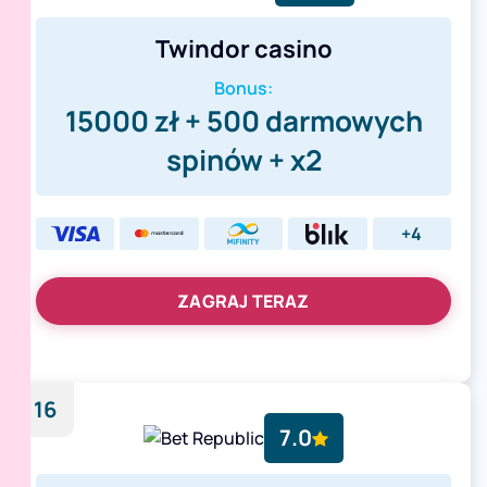
Twindor casino
Bonus:
15000 zł + 500 darmowych
spinów + x2
+4
ZAGRAJ TERAZ
16
7.0