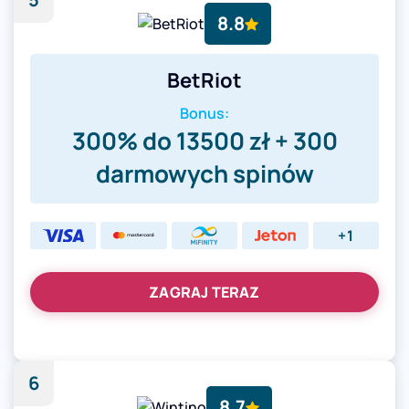
8.8
BetRiot
Bonus:
300% do 13500 zł + 300
darmowych spinów
+1
ZAGRAJ TERAZ
6
8.7