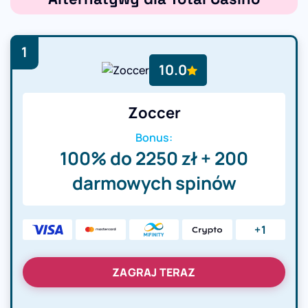
1
10.0
Zoccer
Bonus:
100% do 2250 zł + 200
darmowych spinów
+1
ZAGRAJ TERAZ