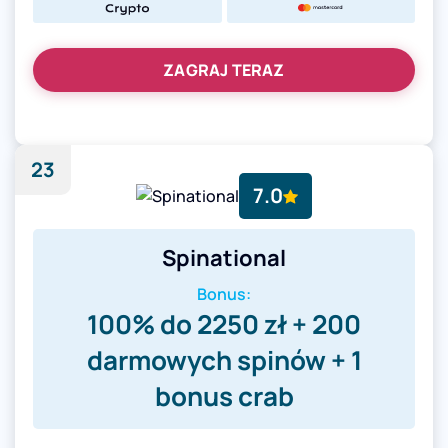
ZAGRAJ TERAZ
23
7.0
Spinational
Bonus:
100% do 2250 zł + 200
darmowych spinów + 1
bonus crab