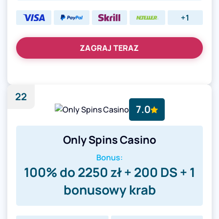
+1
ZAGRAJ TERAZ
22
7.0
Only Spins Casino
Bonus:
100% do 2250 zł + 200 DS + 1
bonusowy krab