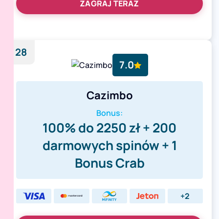
ZAGRAJ TERAZ
28
7.0
Cazimbo
Bonus:
100% do 2250 zł + 200
darmowych spinów + 1
Bonus Crab
+2