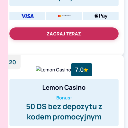
ZAGRAJ TERAZ
20
7.0
Lemon Casino
Bonus:
50 DS bez depozytu z
kodem promocyjnym