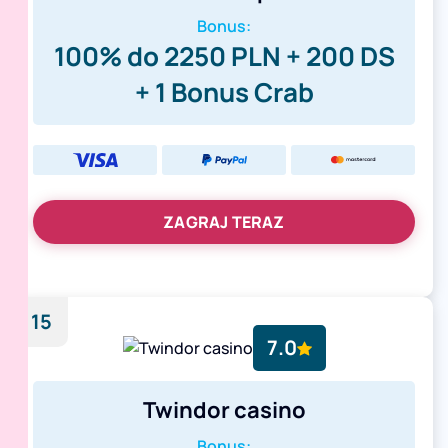
Bonus:
100% do 2250 PLN + 200 DS
+ 1 Bonus Crab
ZAGRAJ TERAZ
15
7.0
Twindor casino
Bonus: