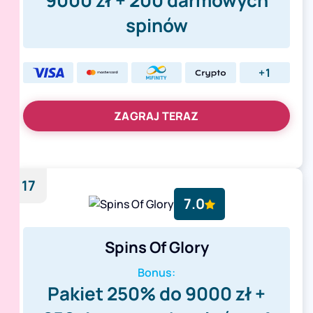
9000 zł + 200 darmowych
spinów
+1
ZAGRAJ TERAZ
17
7.0
Spins Of Glory
Bonus:
Pakiet 250% do 9000 zł +