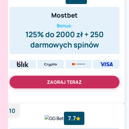
Mostbet
Bonus:
125% do 2000 zł + 250
darmowych spinów
ZAGRAJ TERAZ
10
7.7