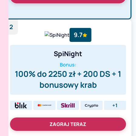
2
9.7
SpiNight
Bonus:
100% do 2250 zł + 200 DS + 1
bonusowy krab
+1
ZAGRAJ TERAZ