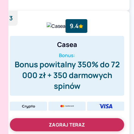
3
9.4
Casea
Bonus:
Bonus powitalny 350% do 72
000 zł + 350 darmowych
spinów
ZAGRAJ TERAZ