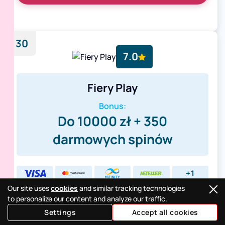
30
7.0
Fiery Play
Bonus:
Do 10000 zł + 350
darmowych spinów
+1
Our site uses
cookies
and similar tracking technologies
to personalize our content and analyze our traffic.
ZAGRAJ TERAZ
Settings
Accept all cookies