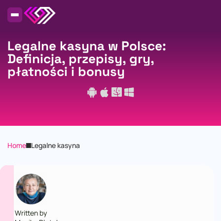
Legalne kasyna w Polsce:
Definicja, przepisy, gry,
płatności i bonusy
Home
Legalne kasyna
Written by