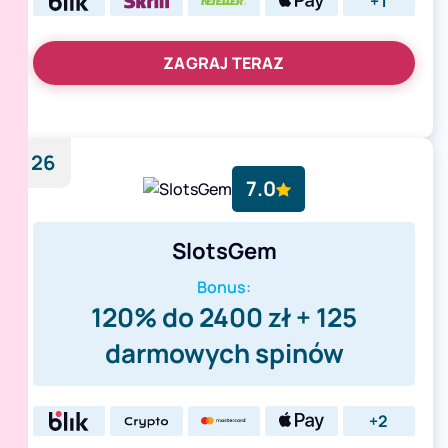
+1
ZAGRAJ TERAZ
26
7.0
SlotsGem
Bonus:
120% do 2400 zł + 125
darmowych spinów
+2