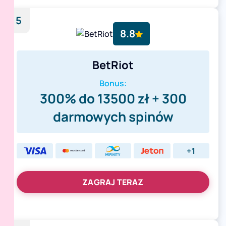
5
8.8
BetRiot
Bonus:
300% do 13500 zł + 300
darmowych spinów
+1
ZAGRAJ TERAZ