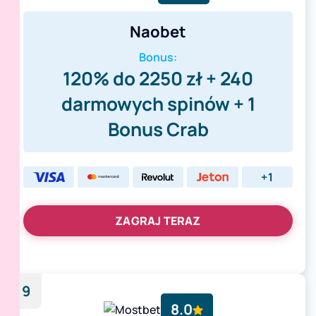
Naobet
Bonus:
120% do 2250 zł + 240
darmowych spinów + 1
Bonus Crab
+1
ZAGRAJ TERAZ
9
8.0