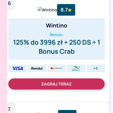
6
8.7
Wintino
Bonus:
125% do 3996 zł + 250 DS + 1
Bonus Crab
+1
ZAGRAJ TERAZ
7