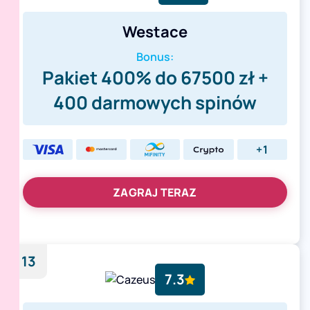
Westace
Bonus:
Pakiet 400% do 67500 zł +
400 darmowych spinów
+1
ZAGRAJ TERAZ
13
7.3