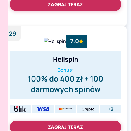
ZAGRAJ TERAZ
29
7.0
Hellspin
Bonus:
100% do 400 zł + 100
darmowych spinów
+2
ZAGRAJ TERAZ