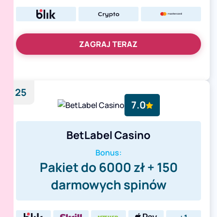
ZAGRAJ TERAZ
25
7.0
BetLabel Casino
Bonus:
Pakiet do 6000 zł + 150
darmowych spinów